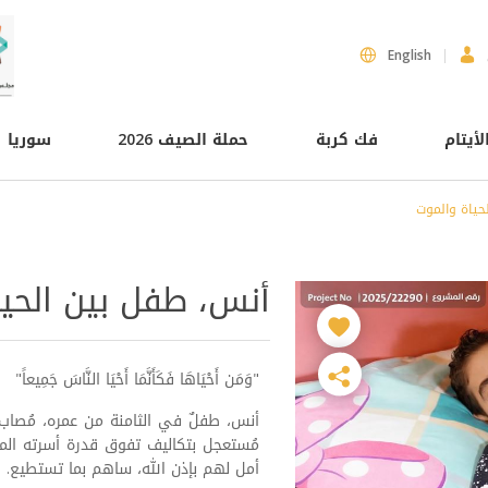
English
لأيتام
فك كربة
حملة الصيف 2026
سوريا
حياة والموت
أنس، طفل بين الحيا
"وَمَن أَحْيَاهَا فَكَأَنَّمَا أَحْيَا النَّاسَ جَمِيعاً"
أنس، طفلٌ في الثامنة من عمره، مُصاب
مُستعجل بتكاليف تفوق قدرة أسرته الماد
أمل لهم بإذن الله، ساهم بما تستطيع.