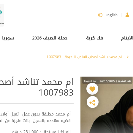
English
لأيتام
فك كربة
حملة الصيف 2026
سوريا
ام محمد تناشد أصحاب القلوب الرحيمة - 1007983
ام محمد تناشد أصحا
1007983
أم محمد مطلقة بدون عمل تعيل أولاد ت
قضية مهدده بالسجن باتت عاجزة عن السد
المبلغ المستحق : 251,000 درهم