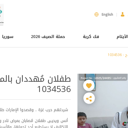
English
لأيتام
فك كربة
حملة الصيف 2026
سوريا
1034
طفلان مُهددان بالم
1034536
شردتهم حرب غزة .. وقصدوا الإمارات طلباً
أنس ويحيى طفلان مُصابان بمرض نادر وخط
التكاليف لا يستطيع أحد تحملها، والأسر