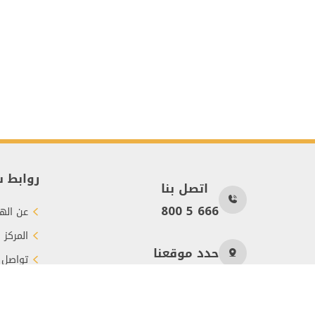
روابط 
اتصل بنا
800 5 666
عن الهي
المركز 
حدد موقعنا
تواصل 
طرق الت
عدد الزوار
755