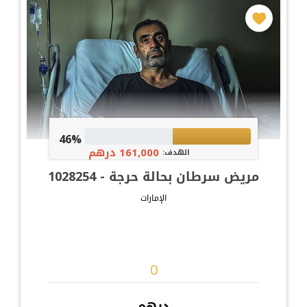
46%
161,000 درهم
الهدف:
مريض سرطان بحالة حرجة - 1028254
الإمارات
درهم