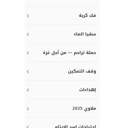
فك كربة
سقيا الماء
حملة تراحم — من أجل غزة
وقف التمكين
إهداءات
ملاوي 2025
احتياجات اسر الايتام