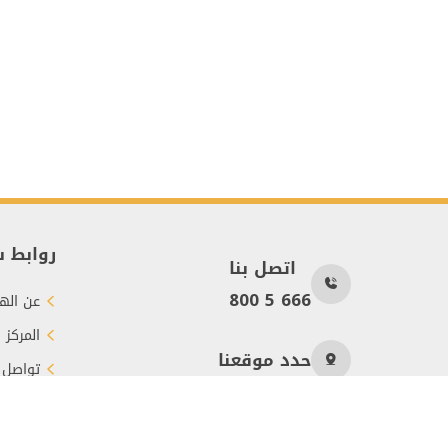
روابط 
اتصل بنا
800 5 666
عن الهي
المركز 
حدد موقعنا
تواصل 
طرق الت
عدد الزوار
264