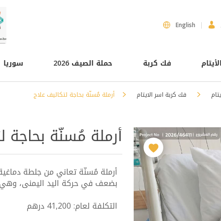
English
لأيتام
فك كربة
حملة الصيف 2026
سوريا
يتام
فك كربة اسر الايتام
أرملة مُسنّة بحاجة لتكاليف علاج
أرملة مُسنّة بحاجة ل
أرملة مُسنّة تعاني من جلطة دماغية
بضعف في حركة اليد اليمنى، وهي ب
التكلفة لعام: 41,200 درهم