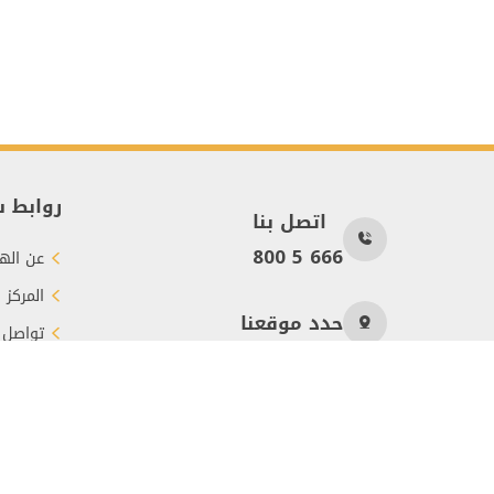
روابط 
اتصل بنا
800 5 666
عن الهي
المركز 
حدد موقعنا
تواصل 
طرق الت
عدد الزوار
171