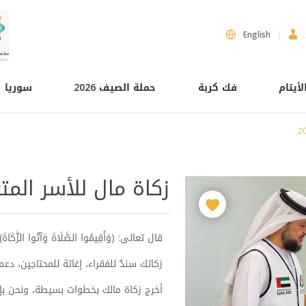
English
لأيتام
فك كربة
حملة الصيف 2026
سوريا
زكاة مال للأسر المتعفّ
قال تعالى: (وَأَقِيمُوا الصَّلَاةَ وَآتُوا الزَّكَاةَ)
زكاتك سندٌ للفقراء، إغاثة للمحتاجين، دع
أخرج زكاة مالك بخطوات بسيطة، ونحن بإ