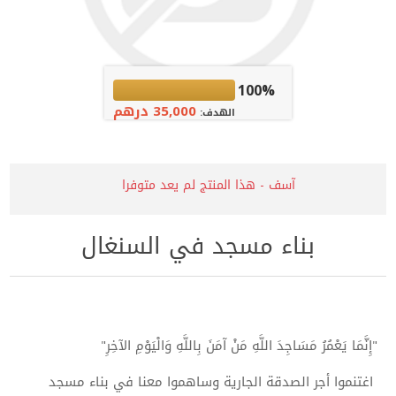
100%
35,000 درهم
الهدف:
آسف - هذا المنتج لم يعد متوفرا
بناء مسجد في السنغال
"إِنَّمَا يَعْمُرُ مَسَاجِدَ اللَّهِ مَنْ آمَنَ بِاللَّهِ وَالْيَوْمِ الآخِرِ"
اغتنموا أجر الصدقة الجارية وساهموا معنا في بناء مسجد