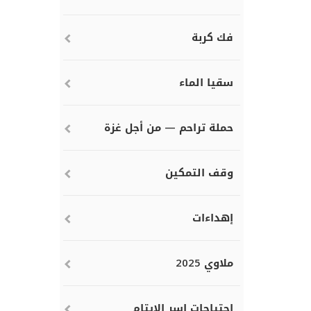
فك كربة
سقيا الماء
حملة تراحم — من أجل غزة
وقف التمكين
إهداءات
ملاوي 2025
احتياجات اسر الايتام