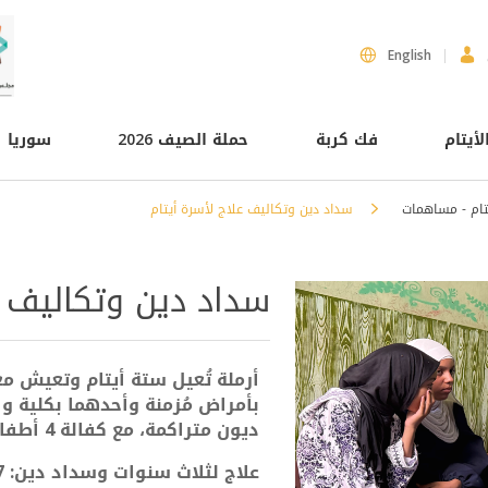
English
لأيتام
فك كربة
حملة الصيف 2026
سوريا
تام - مساهمات
سداد دين وتكاليف علاج لأسرة أيتام
سداد دين وتكاليف ع
أرملة تُعيل ستة أيتام وتعيش م
بأمراض مُزمنة وأحدهما بكلية و
ديون متراكمة، مع كفالة 4 أطفال كي تتمكن من توفير احتياجاتهم الأساسيّة
علاج لثلاث سنوات وسداد دين: 27 ألف درهم