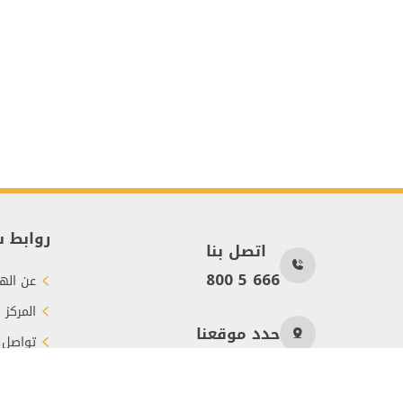
روابط 
اتصل بنا
800 5 666
عن الهي
المركز 
حدد موقعنا
تواصل 
طرق الت
عدد الزوار
347