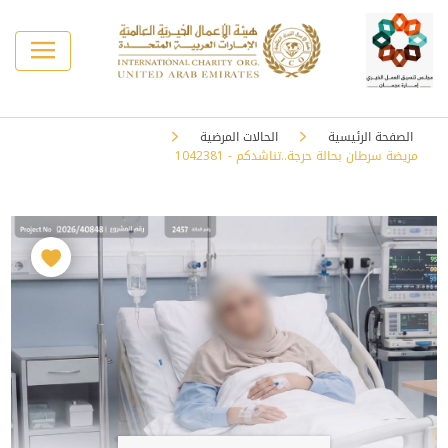
الصفحة الرئيسية
الحالات المرضية
مريضة سرطان بحالة حرجة..تناشدكم - 1042381