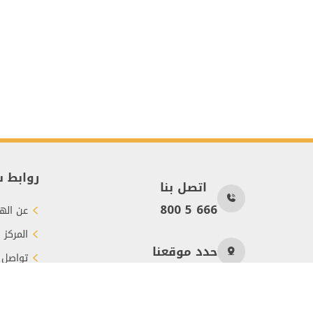
روابط 
اتصل بنا
800 5 666
عن الهي
المركز 
حدد موقعنا
تواصل 
طرق الت
عدد الزوار
994