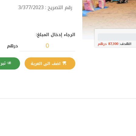
رقم التصريح : 3/377/2023
الرجاء إدخال المبلغ:
الهدف:
87,300 درهم
درهم
تبرع الآن
اضف الى العربة