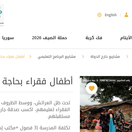
English
لأيتام
فك كربة
حملة الصيف 2026
سوريا
مشاريع خارج الدولة
مشاريع البرنامج التعليمي
أطفال فقراء بحا
أطفال فقراء بحاجة 
تحت ظل العرائش، ووسط الظروف الق
الفقراء تعليمهم، اكسب صدقة جارية
مستقبلهم.
تكلفة المدرسة (3 فصول +مكتب إدارة+ 4حمامات): 87,300 درهم