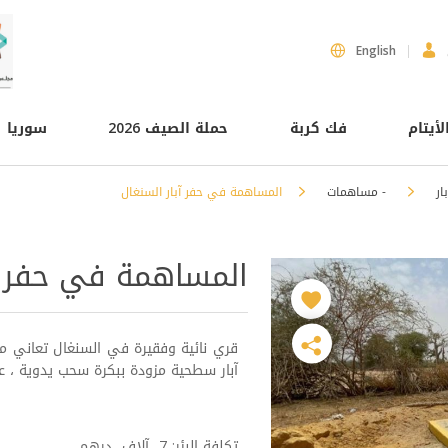
English
لأيتام
فك كربة
حملة الصيف 2026
سوريا
ار
- مساهمات
المساهمة في حفر آبار السنغال
المساهمة في حفر آب
قري نائية وفقيرة في السنغال تعاني م
آبار سطحية مزودة ببكرة سحب يدوية ، عمل طي
تكلفة البئر: 7 آلاف درهم