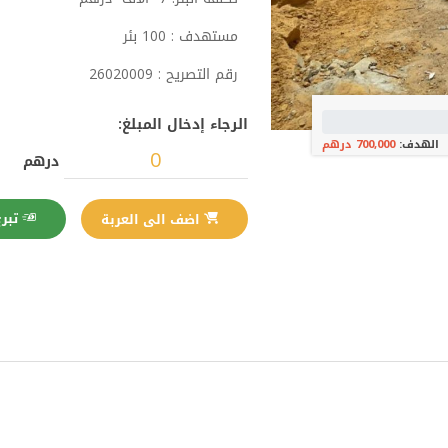
مستهدف : 100 بئر
رقم التصريح : 26020009
الرجاء إدخال المبلغ:
الهدف:
700,000 درهم
درهم
تبرع الآن
اضف الى العربة