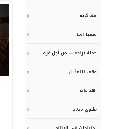
فك كربة
سقيا الماء
حملة تراحم — من أجل غزة
وقف التمكين
إهداءات
ملاوي 2025
احتياجات اسر الايتام