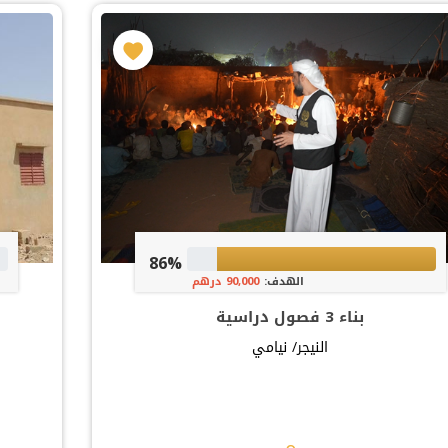
86%
الهدف:
90,000 درهم
بناء 3 فصول دراسية
النيجر/ نيامي